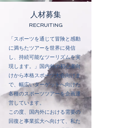
人材募集
RECRUITING
「スポーツを通じて冒険と感動
に満ちたツアーを世界に発信
し、持続可能なツーリズムを実
現します。」国内外の初心者向
けから本格スポーツ大会向けま
で、幅広いターゲットへ向けた
各種のスポーツツアーを企画運
営しています。
この度、国内外における需要の
回復と事業拡大へ向けて、私た