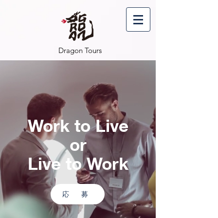
Dragon Tours
Work to Live
or
Live to Work
応 募