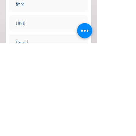
送信する
昇龍株式会社 長
野県知事登録旅行業 第2−575号