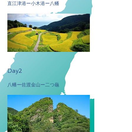
​直江津港ー小木港ー八幡
Day2
八幡ー佐渡金山ー二つ龜