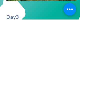
Day3
​二つ龜ー両津港ー小木港
昇龍株式会社 長
野県知事登録旅行業 第2−575号
代表取締役CEO 傅 正功
〒399−9301 長野県北安曇郡白馬村北城828-
334
TEL:
0261-85-2183
,
0261-85-2068
,
0261-
85-2058