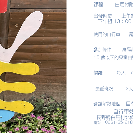
課程
白馬村
出發時間
上午組
下午組
13：00
使用的自行車
參加條件
身高
15 歲以下的兒童
價錢
每人：7
​
最低班次
2
自
會議解散地點
自行車
長野縣白馬村北條
電話：0261-85-218