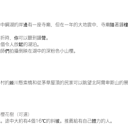
，中綱湖的岸邊有一座寺廟，但在一年的大地震中，寺廟隨著鐘
轉折時，你可以聽到鐘聲。
一個令人放鬆的湖泊。
影師們拍攝倒映在湖中的深粉色小山櫻。
馬村的姬川懸索橋和從茅草屋頂的民家可以眺望北阿爾卑斯山的
棵櫻花樹（可選）
。途中大約有4個16℃的斜坡。推薦給有自己體力的人。