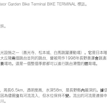
or Garden Bike Terminal BIKE TERMINAL 標誌。
之旅。
觀光設施之一（善光寺、松本城、白馬跳躍運動場）。
它是日本
大丘陵兩個跳台並列的跳台，曾被用作1998年長野奧運會跳遠
比賽場地。這是一個整個季節都可以進行跳台滑雪的體育場。
m，周長6.5km，透明度高，水深58m，是長野縣內最深的。據
，因為儘管沒有河流流入，但水位保持不變。流出的河流是連接
古川。