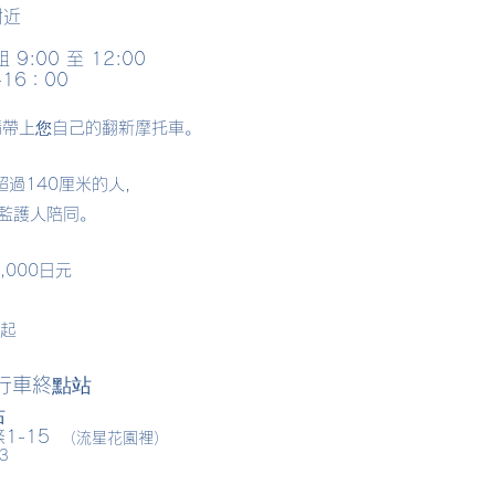
附近
 9:00 至 12:00
-16：00
請帶上您自己的翻新摩托車。
超過140厘米的人，
由監護人陪同。
,000日元
人起
行車終點站
站
1-15
（流星花園裡）
3