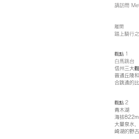
請訪問 Mete
離開
​踏上騎行
1
觀點
白馬跳台
信州三大
普通丘陵和
合跳遠的
章節標題
2
觀點
青木湖
海拔822
大量泉水
崎湖的野