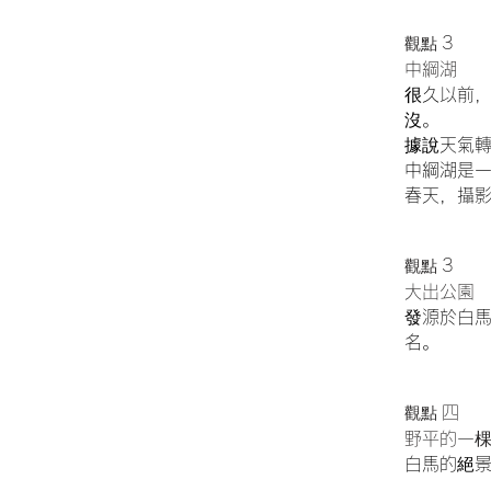
3
觀點
中綱湖
很久以前
沒。
據說天氣
中綱湖是
春天，攝
3
觀點
大出公園
發源於白
名。
四
觀點
野平的一
白馬的絕景