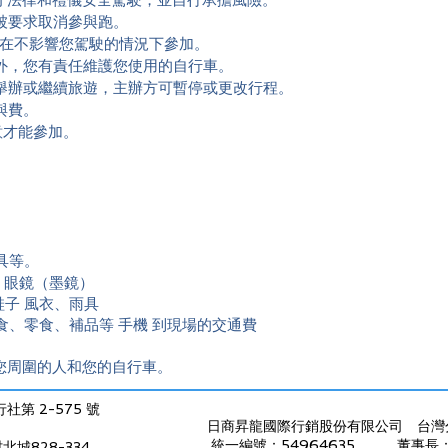
守法律和禮儀安全駕駛，並自行承擔風險。
被要求取消參與跑。
在不影響您駕駛的情況下參加。
外，您有責任維護您使用的自行車。
舉辦或繼續旅遊
，
主辦方可暫停或更改
行程。
與費。
意才能參加。
具等。
、眼鏡（墨鏡）
鞋子 風衣、雨具
輔食、零食、補品等 手機 到現場的交通費
您周圍的人和您的自行車。
第 2-575 號
日商昇龍國際行銷股份有限公司 台灣
統一編號：54964635 董事長
北城828-334