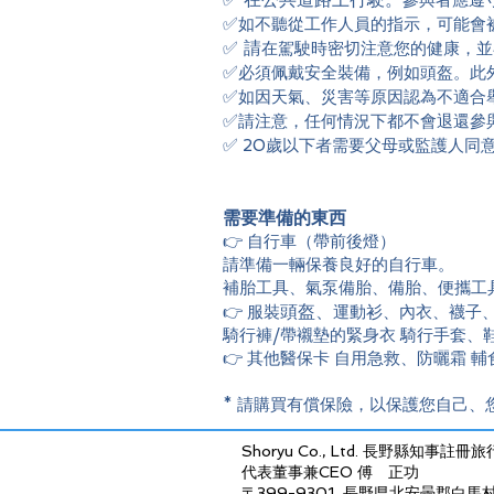
參與者應遵
✅
如不聽從工作人員的指示，可能會
✅ 請
在駕駛時密切注意您的健康，並
✅
必須佩戴安全裝備，例如頭盔。此
✅
如因天氣、災害等原因認為不適合
✅
請注意，任何情況下都不會退還參
✅
20歲以下者需要父母或監護人同
需要準備的東西
👉 自行車（帶前後燈）
請準備一輛保養良好的自行車。
補胎工具、氣泵備胎、備胎、便攜工
頭盔、
👉 服裝
運動衫、內衣、襪子
騎行褲/帶襯墊的緊身衣 騎行手套、
👉 其他醫保卡 自用急救、防曬霜 
* 請購買有償保險，以保護您自己、
Shoryu Co., Ltd.
長野縣知事註冊旅行社
代表董事兼CEO 傅 正功
〒399-9301 長野県北安曇郡白馬村