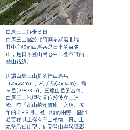
白馬三山縦走６日
白馬三山屬於北阿爾卑斯最北端、
其中主峰的白馬岳是日本的百名
山，是日本登山者心中非登不可的
登山路線。
所謂白馬三山是的指白馬岳
（2932m）、杓子岳(2812m)、鑓
ヶ岳(2903m)、三座山岳的合稱。
白馬三山地理位置位於後立山連
峰、有「高山植物寶庫」之稱。毎
年的７-８月、登山道的兩旁、盛開
着百種以上稀有高山植物，再加上
氣勢昂然山型，備受登山客與攝影