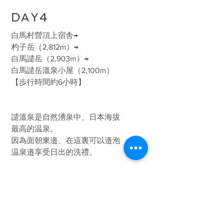
DAY4
白馬村營頂上宿舎→
杓子岳（2,812m）→
白馬譴岳（2,903m）→
白馬譴岳溫泉小屋（2,100m）
【歩行時間約6小時】
譴溫泉是自然湧泉中、
日本海拔
最高的温泉。
因為面朝東邉、在這裏可以邉泡
温泉邉享受日出的洗禮。