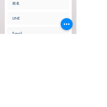
送信する
昇龍株式会社 長
野県知事登録旅行業 第2−575号