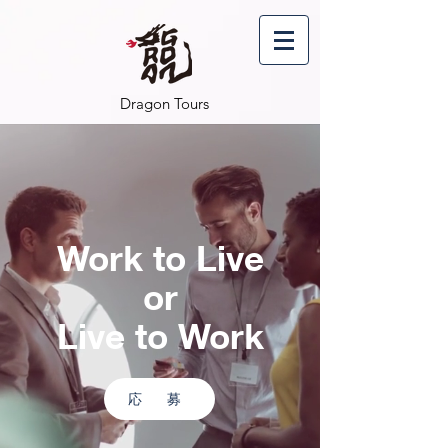
Dragon Tours
Work to Live
or
Live to Work
応 募