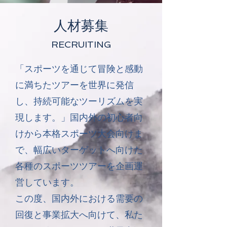
人材募集
RECRUITING
「スポーツを通じて冒険と感動
に満ちたツアーを世界に発信
し、持続可能なツーリズムを実
現します。」国内外の初心者向
けから本格スポーツ大会向けま
で、幅広いターゲットへ向けた
各種のスポーツツアーを企画運
営しています。
この度、国内外における需要の
回復と事業拡大へ向けて、私た